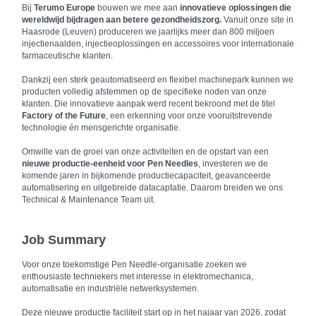
Bij
Terumo Europe
bouwen we mee aan
innovatieve oplossingen die
wereldwijd bijdragen aan betere gezondheidszorg.
Vanuit onze site in
Haasrode (Leuven) produceren we jaarlijks meer dan 800 miljoen
injectienaalden, injectieoplossingen en accessoires voor internationale
farmaceutische klanten.
Dankzij een sterk geautomatiseerd en flexibel machinepark kunnen we
producten volledig afstemmen op de specifieke noden van onze
klanten. Die innovatieve aanpak werd recent bekroond met de titel
Factory of the Future
, een erkenning voor onze vooruitstrevende
technologie én mensgerichte organisatie.
Omwille van de groei van onze activiteiten en de opstart van een
nieuwe productie-eenheid voor Pen Needles
, investeren we de
komende jaren in bijkomende productiecapaciteit, geavanceerde
automatisering en uitgebreide datacaptatie. Daarom breiden we ons
Technical & Maintenance Team uit.
Job Summary
Voor onze toekomstige Pen Needle-organisatie zoeken we
enthousiaste techniekers met interesse in elektromechanica,
automatisatie en industriële netwerksystemen.
Deze nieuwe productie faciliteit start op in het najaar van 2026, zodat