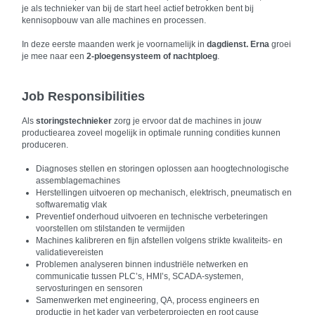
je als technieker van bij de start heel actief betrokken bent bij
kennisopbouw van alle machines en processen.
In deze eerste maanden werk je voornamelijk in
dagdienst. Erna
groei
je mee naar een
2-ploegensysteem of nachtploeg
.
Job Responsibilities
Als
storingstechnieker
zorg je ervoor dat de machines in jouw
productiearea zoveel mogelijk in optimale running condities kunnen
produceren.
Diagnoses stellen en storingen oplossen aan hoogtechnologische
assemblagemachines
Herstellingen uitvoeren op mechanisch, elektrisch, pneumatisch en
softwarematig vlak
Preventief onderhoud uitvoeren en technische verbeteringen
voorstellen om stilstanden te vermijden
Machines kalibreren en fijn afstellen volgens strikte kwaliteits- en
validatievereisten
Problemen analyseren binnen industriële netwerken en
communicatie tussen PLC’s, HMI’s, SCADA-systemen,
servosturingen en sensoren
Samenwerken met engineering, QA, process engineers en
productie in het kader van verbeterprojecten en root cause