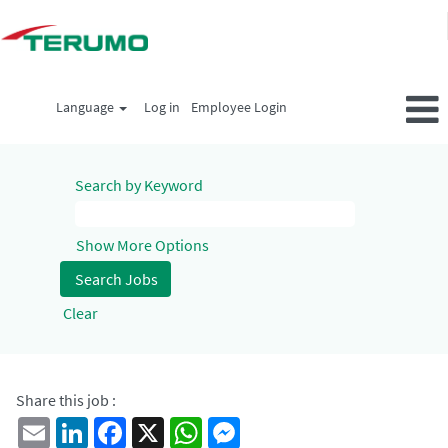
Language
Log in
Employee Login
Search by Keyword
Show More Options
Clear
Share this job :
Email
LinkedIn
Facebook
X
WhatsApp
Messenger