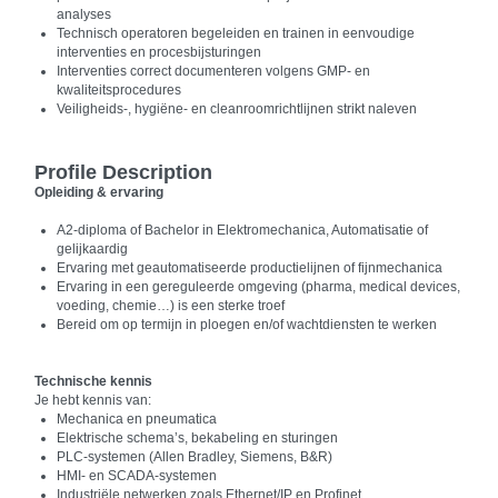
analyses
Technisch operatoren begeleiden en trainen in eenvoudige
interventies en procesbijsturingen
Interventies correct documenteren volgens GMP- en
kwaliteitsprocedures
Veiligheids-, hygiëne- en cleanroomrichtlijnen strikt naleven
Profile Description
Opleiding & ervaring
A2-diploma of Bachelor in Elektromechanica, Automatisatie of
gelijkaardig
Ervaring met geautomatiseerde productielijnen of fijnmechanica
Ervaring in een gereguleerde omgeving (pharma, medical devices,
voeding, chemie…) is een sterke troef
Bereid om op termijn in ploegen en/of wachtdiensten te werken
Technische kennis
Je hebt kennis van:
Mechanica en pneumatica
Elektrische schema’s, bekabeling en sturingen
PLC-systemen (Allen Bradley, Siemens, B&R)
HMI- en SCADA-systemen
Industriële netwerken zoals Ethernet/IP en Profinet