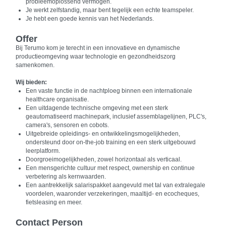
probleemoplossend vermogen.
Je werkt zelfstandig, maar bent tegelijk een echte teamspeler.
Je hebt een goede kennis van het Nederlands.
Offer
Bij Terumo kom je terecht in een innovatieve en dynamische
productieomgeving waar technologie en gezondheidszorg
samenkomen.
Wij bieden:
Een vaste functie in de nachtploeg binnen een internationale
healthcare organisatie.
Een uitdagende technische omgeving met een sterk
geautomatiseerd machinepark, inclusief assemblagelijnen, PLC's,
camera's, sensoren en cobots.
Uitgebreide opleidings- en ontwikkelingsmogelijkheden,
ondersteund door on-the-job training en een sterk uitgebouwd
leerplatform.
Doorgroeimogelijkheden, zowel horizontaal als verticaal.
Een mensgerichte cultuur met respect, ownership en continue
verbetering als kernwaarden.
Een aantrekkelijk salarispakket aangevuld met tal van extralegale
voordelen, waaronder verzekeringen, maaltijd- en ecocheques,
fietsleasing en meer.
Contact Person