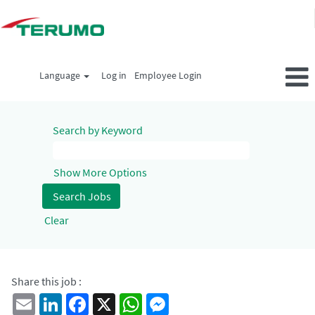
Language
Log in
Employee Login
Search by Keyword
Show More Options
Clear
Share this job :
Email
LinkedIn
Facebook
X
WhatsApp
Messenger