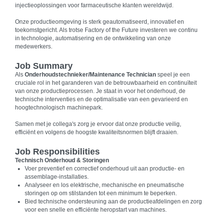
injectieoplossingen voor farmaceutische klanten wereldwijd.
Onze productieomgeving is sterk geautomatiseerd, innovatief en
toekomstgericht. Als trotse Factory of the Future investeren we continu
in technologie, automatisering en de ontwikkeling van onze
medewerkers.
Job Summary
Als
Onderhoudstechnieker/Maintenance Technician
speel je een
cruciale rol in het garanderen van de betrouwbaarheid en continuïteit
van onze productieprocessen. Je staat in voor het onderhoud, de
technische interventies en de optimalisatie van een gevarieerd en
hoogtechnologisch machinepark.
Samen met je collega's zorg je ervoor dat onze productie veilig,
efficiënt en volgens de hoogste kwaliteitsnormen blijft draaien.
Job Responsibilities
Technisch Onderhoud & Storingen
Voer preventief en correctief onderhoud uit aan productie- en
assemblage-installaties.
Analyseer en los elektrische, mechanische en pneumatische
storingen op om stilstanden tot een minimum te beperken.
Bied technische ondersteuning aan de productieafdelingen en zorg
voor een snelle en efficiënte heropstart van machines.