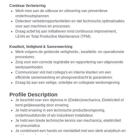
Continue Verbetering
Werk mee aan de uitbouw en uitvoering van preventieve
onderhoudsplannen.
Detecteer verbeteropportuniteiten en stel technische optimalisaties
voor aan machines en processen.
Draag actief bij aan initiatieven rond continuous improvement,
LEAN en Total Productive Maintenance (TPM).
Kwaliteit, Veiligheid & Samenwerking
Werk volgens de geldende veiligheids-, kwaliteits- en operationele
procedures.
Zorg voor een correcte registratie en rapportering van uitgevoerde
werkzaamheden.
Communiceer vlot met collega's en interne klanten om een
efficiënte samenwerking en ploegoverdracht te garanderen.
Draag bij aan een veilige, ordelijke en collegiale werkomgeving.
Profile Description
Je beschikt over een diploma in (Elektro)mechanica, Elektriciteit of
bent gelijkwaardig door ervaring.
Je hebt ervaring in een technische productieomgeving,
onderhoudsfunctie of als industrieel installateur.
Je hebt een brede technische kennis van mechanica, elektriciteit
en pneumatica.
Je combineert een hands-on mentaliteit met een sterk analytisch en